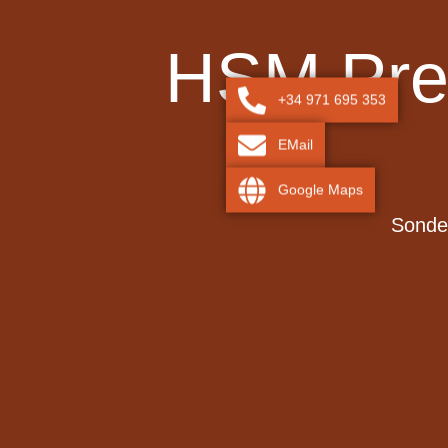
HSM Prem
+34 971 695 353
EMail
Google Maps
Sonder