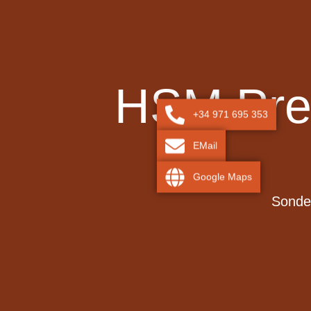
HSM Prem
+34 971 695 353
EMail
Google Maps
Sonder