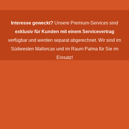
Interesse geweckt?
Unsere Premium-Services sind
exklusiv für Kunden mit einem Service­vertrag
verfügbar und werden separat abgerechnet. Wir sind im
Südwesten Mallorcas und im Raum Palma für Sie im
Einsatz!
>>
Jetzt Servicevertrag abschließen
und von unseren
Premium-Leistungen profitieren – wir freuen uns auf Ihre
Kontaktaufnahme
!