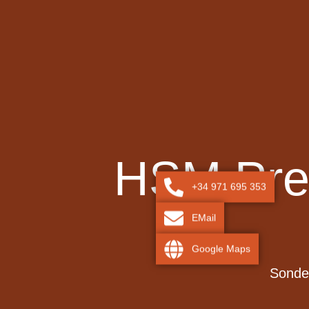
HSM Prem
+34 971 695 353
EMail
Google Maps
Sonder