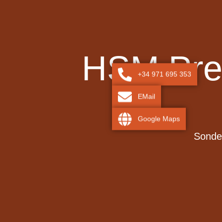
HSM Prem
+34 971 695 353
EMail
Google Maps
Sonder