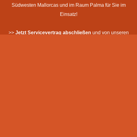
Südwesten Mallorcas und im Raum Palma für Sie im
Einsatz!
>>
Jetzt Servicevertrag abschließen
und von unseren
Premium-Leistungen profitieren – wir freuen uns auf Ihre
Kontaktaufnahme
!
Jetzt Kontaktieren