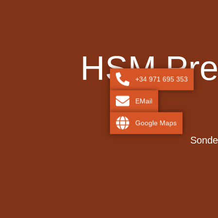
HSM Prem
+34 971 695 353
EMail
Google Maps
Sonder