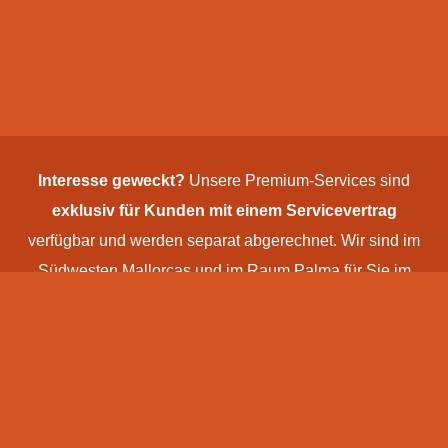
Interesse geweckt?
Unsere Premium-Services sind
exklusiv für Kunden mit einem Service­vertrag
verfügbar und werden separat abgerechnet. Wir sind im
Südwesten Mallorcas und im Raum Palma für Sie im
Einsatz!
>>
Jetzt Servicevertrag abschließen
und von unseren
Premium-Leistungen profitieren – wir freuen uns auf Ihre
Kontaktaufnahme
!