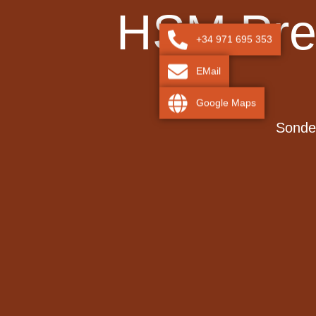
HSM Prem
+34 971 695 353
EMail
Google Maps
Sonder