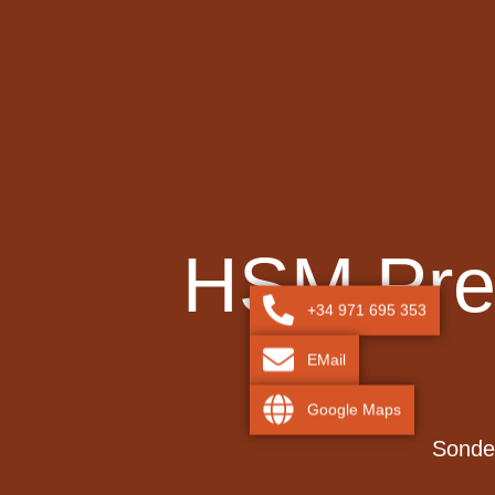
HSM Prem
+34 971 695 353
EMail
Google Maps
Sonder