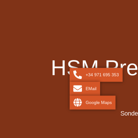
HSM Prem
+34 971 695 353
EMail
Google Maps
Sonder