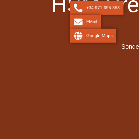
HSM Prem
+34 971 695 353
EMail
Google Maps
Sonder