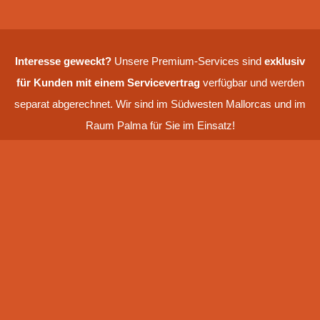
Interesse geweckt?
Unsere Premium-Services sind
exklusiv
für Kunden mit einem Service­vertrag
verfügbar und werden
separat abgerechnet. Wir sind im Südwesten Mallorcas und im
Raum Palma für Sie im Einsatz!
>>
Jetzt Servicevertrag abschließen
und von unseren
Premium-Leistungen profitieren – wir freuen uns auf Ihre
Kontaktaufnahme
!